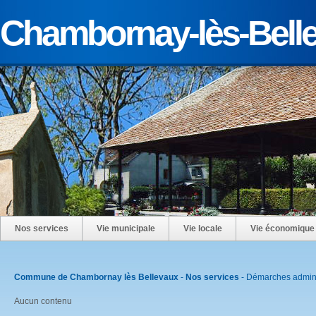
Chambornay-lès-Bell
Nos services
Vie municipale
Vie locale
Vie économique
Commune de Chambornay lès Bellevaux
-
Nos services
-
Démarches admini
Aucun contenu