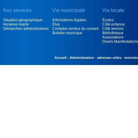
Nos services
Vie municipale
Vie locale
Situation géographique
Informations légales
Écoles
Horaires mairie
Élus
Côté enfance
Démarches administratives
Comptes-rendus du conseil
Côté seniors
Bulletin municipal
Bibliothèque
Associations
Divers Manifestation
Accueil
Administration
adresses utiles
monclo