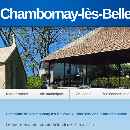
Chambornay-lès-Bell
Nos services
Vie municipale
Vie locale
Vie économique
Commune de Chambornay lès Bellevaux
-
Nos services
-
Horaires mairie
-
Le secrétariat est ouvert le lundi de 14 h à 17 h