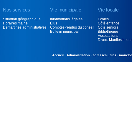
Nos services
Vie municipale
Vie locale
Situation géographique
Informations légales
Écoles
Horaires mairie
Élus
Côté enfance
Démarches administratives
Comptes-rendus du conseil
Côté seniors
Bulletin municipal
Bibliothèque
Associations
Divers Manifestation
Accueil
Administration
adresses utiles
monclo