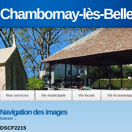
Chambornay-lès-Bell
Nos services
Vie municipale
Vie locale
Vie économiq
Navigation des images
Suivant →
DSCF2215